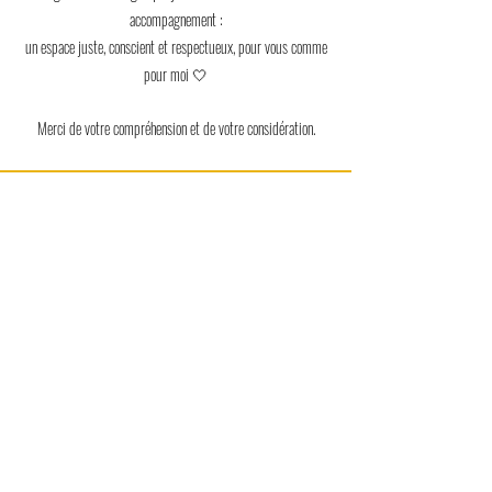
accompagnement :
un espace juste, conscient et respectueux, pour vous comme
pour moi 🤍
Merci de votre compréhension et de votre considération.
RDV EN LIGNE
KELATHERAPIE - Mathilde Margueron
​Cabinet de soins et accompagnement à Martigny, Valais
Rue des Prés-de-la-Scie 7
Porte de gauche au rez-de-chaussée
Contactez-moi au
079 957 72 95