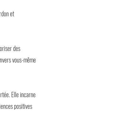
ardon et
voriser des
 envers vous-même
rtée. Elle incarne
iences positives