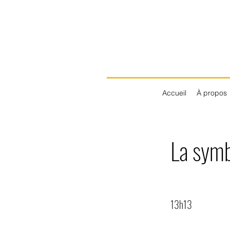
Accueil
À propos
La symb
13h13