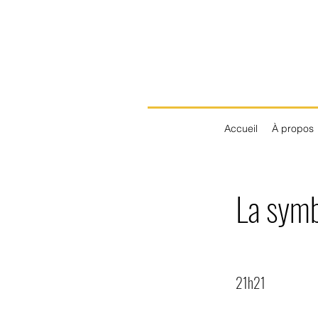
Accueil
À propos
La symb
21h21